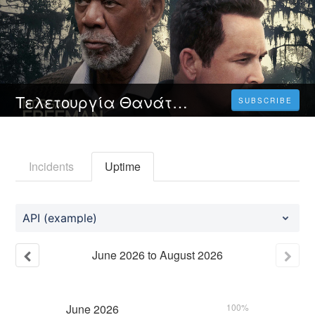
Τελετουργία Θανάτου (2023) Πλήρης ταινία online με ελληνικους υποτιτλους δωρεάν
SUBSCRIBE
Incidents
Uptime
API (example)
June
2026
to
August
2026
June
2026
100%